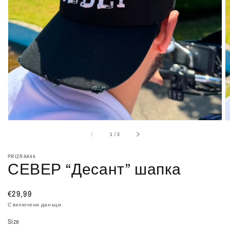
1
в
изглед
на
галерия
от
1
/
3
PRIZRAK44
СЕВЕР “Десант” шапка
Обичайна
€29,99
цена
С включени данъци.
Size