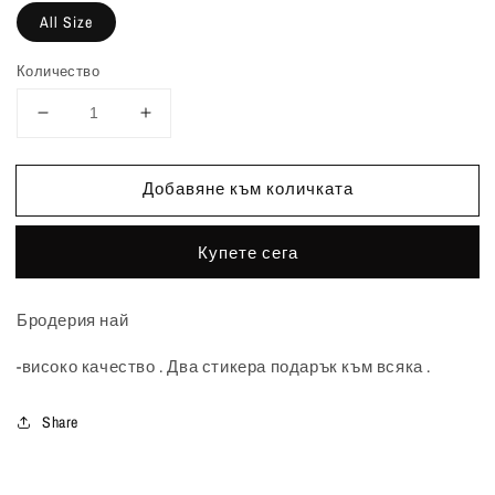
All Size
Количество
Намаляване
Увеличаване
на
на
количеството
количеството
Добавяне към количката
за
за
СЕВЕР
СЕВЕР
“Десант”
“Десант”
Купете сега
шапка
шапка
Бродерия най
-високо качество . Два стикера подарък към всяка .
Share