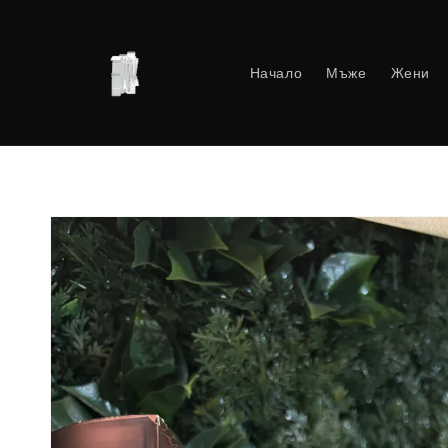
Преминаване
към
съдържанието
Начало
Мъже
Жени
Прескочи към
информацията
за продукта