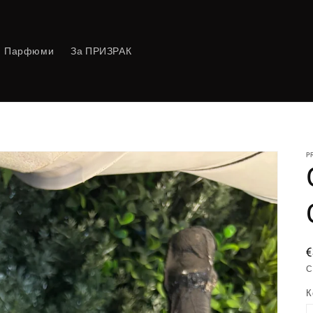
Парфюми
За ПРИЗРАК
P
€
С
К