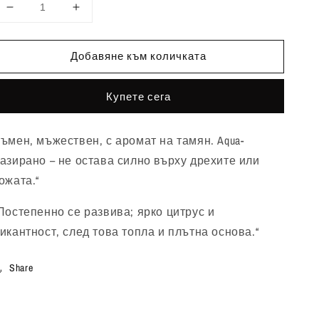
Намаляване
Увеличаване
на
на
количеството
количеството
Добавяне към количката
за
за
Golden
Golden
Luxury
Luxury
Купете сега
Combo
Combo
ъмен, мъжествен, с аромат на тамян. Aqua-
азирано – не остава силно върху дрехите или
ожата.“
Постепенно се развива; ярко цитрус и
икантност, след това топла и плътна основа.“
Share