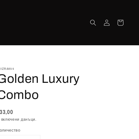
Влизане
Количка
RIZRAK44
Golden Luxury
Combo
Обичайна
33,00
цена
 включени данъци.
оличество